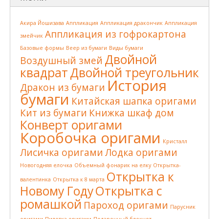
Акира Йошизава
Аппликация
Аппликация дракончик
Аппликация
Аппликация из гофрокартона
змейчик
Базовые формы
Веер из бумаги
Виды бумаги
Двойной
Воздушный змей
квадрат
Двойной треугольник
История
Дракон из бумаги
бумаги
Китайская шапка оригами
Кит из бумаги
Книжка шкаф дом
Конверт оригами
Коробочка оригами
Кристалл
Лисичка оригами
Лодка оригами
Новогодняя елочка
Объемный фонарик на елку
Открытка-
Открытка к
валентинка
Открытка к 8 марта
Новому Году
Открытка с
ромашкой
Пароход оригами
Парусник