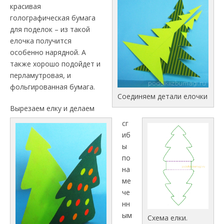
красивая
голографическая бумага
для поделок – из такой
елочка получится
особенно нарядной. А
также хорошо подойдет и
перламутровая, и
фольгированная бумага.
Соединяем детали елочки
Вырезаем елку и делаем
сг
иб
ы
по
на
ме
че
нн
ым
Схема елки.