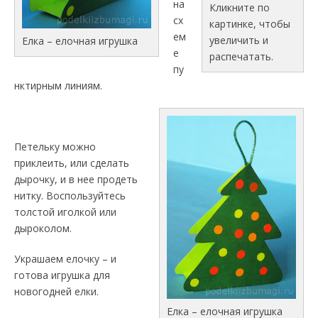
на
Кликните по
сх
картинке, чтобы
ем
увеличить и
Елка – елочная игрушка
е
распечатать.
пу
нктирным линиям.
Петельку можно
приклеить, или сделать
дырочку, и в нее продеть
нитку. Воспользуйтесь
толстой иголкой или
дыроколом.
Украшаем елочку – и
готова игрушка для
новогодней елки.
Елка – елочная игрушка