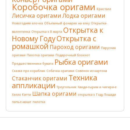
Коробочка оригами
Кристалл
Лисичка оригами
Лодка оригами
Новогодняя елочка
Объемный фонарик на елку
Открытка-
Открытка к
валентинка
Открытка к 8 марта
Новому Году
Открытка с
ромашкой
Пароход оригами
Парусник
оригами
Пилотка оригами
Подарочный блокнот
Рыбка оригами
Предшественники бумаги
Сказка про кораблик
Собачка оригами
Совёнок из картона
Техника
Стаканчик оригами
аппликации
Треугольник
Ханди-гырим и чигири-е
Шапка оригами
Хелло Китти
открытка к Году Лошади
папье-маше
пилотка