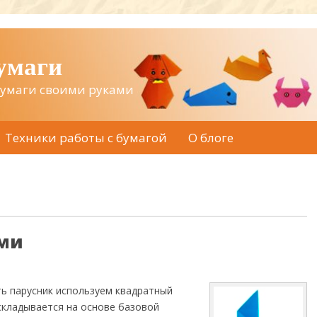
бумаги
бумаги своими руками
Техники работы с бумагой
О блоге
ми
ь парусник используем квадратный
складывается на основе базовой