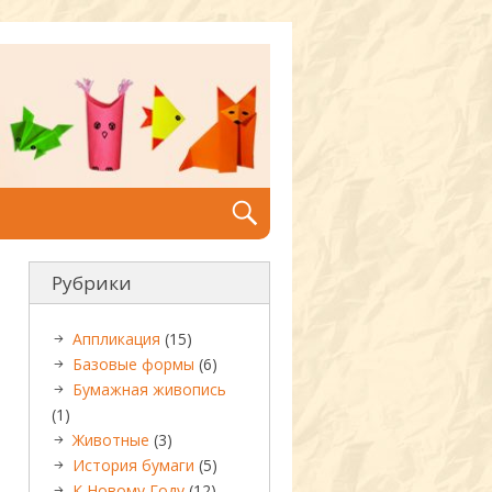
Рубрики
Аппликация
(15)
Базовые формы
(6)
Бумажная живопись
(1)
Животные
(3)
История бумаги
(5)
К Новому Году
(12)