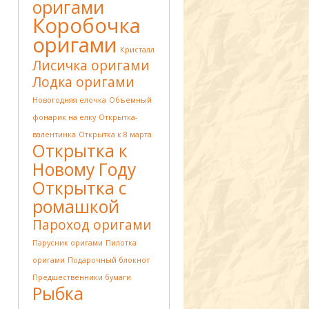
оригами
Коробочка
оригами
Кристалл
Лисичка оригами
Лодка оригами
Новогодняя елочка
Объемный
фонарик на елку
Открытка-
валентинка
Открытка к 8 марта
Открытка к
Новому Году
Открытка с
ромашкой
Пароход оригами
Парусник оригами
Пилотка
оригами
Подарочный блокнот
Предшественники бумаги
Рыбка