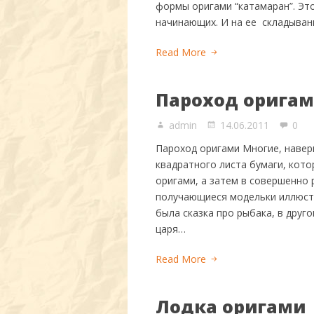
формы оригами “катамаран”. Эт
начинающих. И на ее складыван
Read More
Пароход орига
admin
14.06.2011
0
Пароход оригами Многие, навер
квадратного листа бумаги, кот
оригами, а затем в совершенно 
получающиеся модельки иллюстр
была сказка про рыбака, в друго
царя…
Read More
Лодка оригами