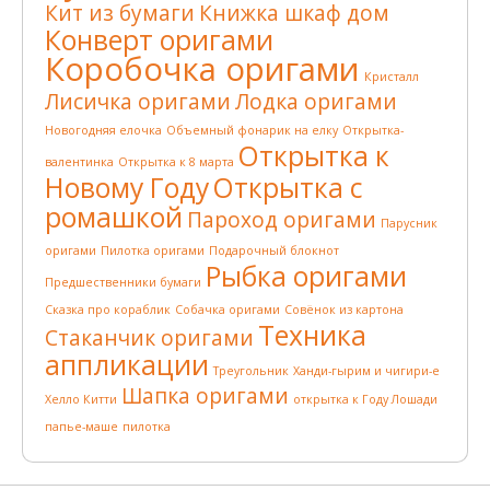
Кит из бумаги
Книжка шкаф дом
Конверт оригами
Коробочка оригами
Кристалл
Лисичка оригами
Лодка оригами
Новогодняя елочка
Объемный фонарик на елку
Открытка-
Открытка к
валентинка
Открытка к 8 марта
Новому Году
Открытка с
ромашкой
Пароход оригами
Парусник
оригами
Пилотка оригами
Подарочный блокнот
Рыбка оригами
Предшественники бумаги
Сказка про кораблик
Собачка оригами
Совёнок из картона
Техника
Стаканчик оригами
аппликации
Треугольник
Ханди-гырим и чигири-е
Шапка оригами
Хелло Китти
открытка к Году Лошади
папье-маше
пилотка