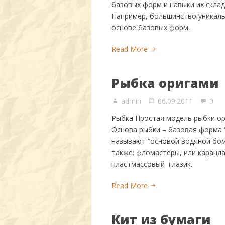
базовых форм и навыки их скла
Например, большинство уникал
основе базовых форм.
Read More
Рыбка оригами
admin
06.09.2011
0
Рыбка Простая модель рыбки ор
Основа рыбки – базовая форма 
называют “основой водяной бом
также: фломастеры, или каранд
пластмассовый глазик.
Read More
Кит из бумаги