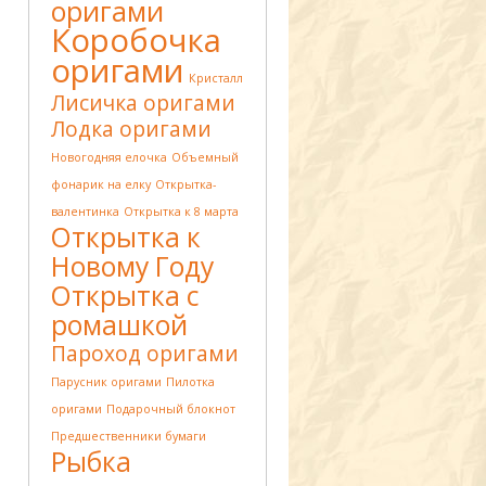
оригами
Коробочка
оригами
Кристалл
Лисичка оригами
Лодка оригами
Новогодняя елочка
Объемный
фонарик на елку
Открытка-
валентинка
Открытка к 8 марта
Открытка к
Новому Году
Открытка с
ромашкой
Пароход оригами
Парусник оригами
Пилотка
оригами
Подарочный блокнот
Предшественники бумаги
Рыбка