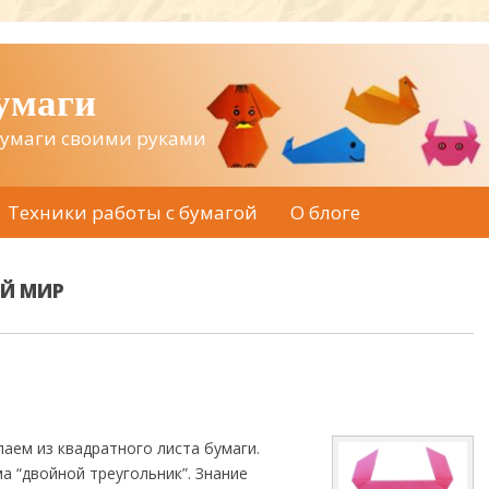
бумаги
бумаги своими руками
Техники работы с бумагой
О блоге
Й МИР
аем из квадратного листа бумаги.
а “двойной треугольник”. Знание