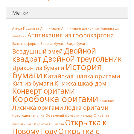
Метки
Акира Йошизава
Аппликация
Аппликация дракончик
Аппликация
Аппликация из гофрокартона
змейчик
Базовые формы
Веер из бумаги
Виды бумаги
Двойной
Воздушный змей
квадрат
Двойной треугольник
История
Дракон из бумаги
бумаги
Китайская шапка оригами
Кит из бумаги
Книжка шкаф дом
Конверт оригами
Коробочка оригами
Кристалл
Лисичка оригами
Лодка оригами
Новогодняя елочка
Объемный фонарик на елку
Открытка-
Открытка к
валентинка
Открытка к 8 марта
Новому Году
Открытка с