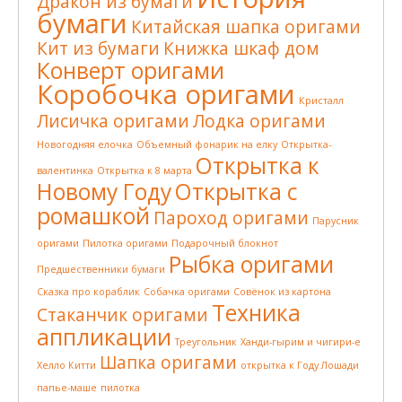
Дракон из бумаги
бумаги
Китайская шапка оригами
Кит из бумаги
Книжка шкаф дом
Конверт оригами
Коробочка оригами
Кристалл
Лисичка оригами
Лодка оригами
Новогодняя елочка
Объемный фонарик на елку
Открытка-
Открытка к
валентинка
Открытка к 8 марта
Новому Году
Открытка с
ромашкой
Пароход оригами
Парусник
оригами
Пилотка оригами
Подарочный блокнот
Рыбка оригами
Предшественники бумаги
Сказка про кораблик
Собачка оригами
Совёнок из картона
Техника
Стаканчик оригами
аппликации
Треугольник
Ханди-гырим и чигири-е
Шапка оригами
Хелло Китти
открытка к Году Лошади
папье-маше
пилотка