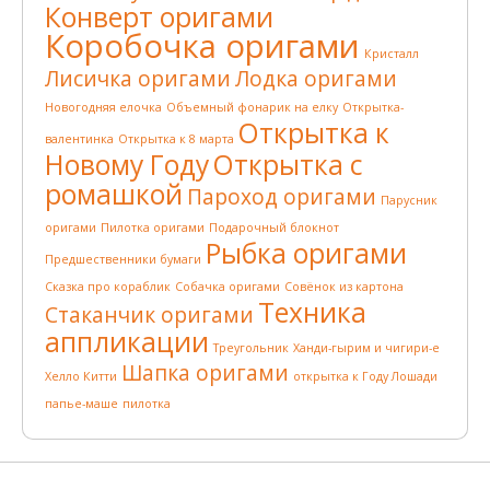
Конверт оригами
Коробочка оригами
Кристалл
Лисичка оригами
Лодка оригами
Новогодняя елочка
Объемный фонарик на елку
Открытка-
Открытка к
валентинка
Открытка к 8 марта
Новому Году
Открытка с
ромашкой
Пароход оригами
Парусник
оригами
Пилотка оригами
Подарочный блокнот
Рыбка оригами
Предшественники бумаги
Сказка про кораблик
Собачка оригами
Совёнок из картона
Техника
Стаканчик оригами
аппликации
Треугольник
Ханди-гырим и чигири-е
Шапка оригами
Хелло Китти
открытка к Году Лошади
папье-маше
пилотка