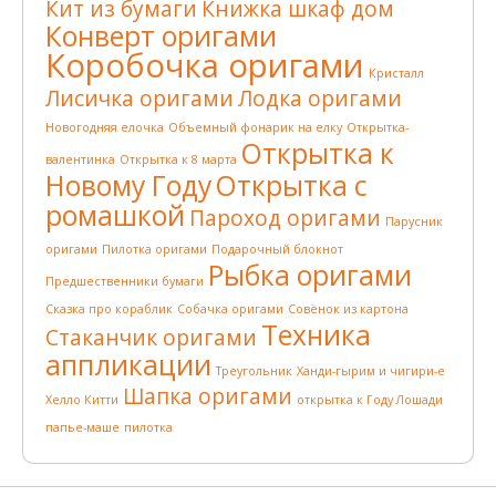
Кит из бумаги
Книжка шкаф дом
Конверт оригами
Коробочка оригами
Кристалл
Лисичка оригами
Лодка оригами
Новогодняя елочка
Объемный фонарик на елку
Открытка-
Открытка к
валентинка
Открытка к 8 марта
Новому Году
Открытка с
ромашкой
Пароход оригами
Парусник
оригами
Пилотка оригами
Подарочный блокнот
Рыбка оригами
Предшественники бумаги
Сказка про кораблик
Собачка оригами
Совёнок из картона
Техника
Стаканчик оригами
аппликации
Треугольник
Ханди-гырим и чигири-е
Шапка оригами
Хелло Китти
открытка к Году Лошади
папье-маше
пилотка