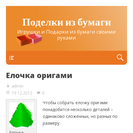
Поделки из бумаги
Игрушки и Подарки из бумаги своими
руками
Верхнее
Елочка оригами
admin
19.12.2012
0
Чтобы собрать елочку оригами
понадобится несколько деталей –
одинаково сложенных, но разных по
размеру.
Елочка