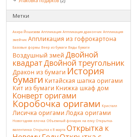
Упаковка подарков
(2)
Метки
Акира Йошизава
Аппликация
Аппликация дракончик
Аппликация
Аппликация из гофрокартона
змейчик
Базовые формы
Веер из бумаги
Виды бумаги
Двойной
Воздушный змей
квадрат
Двойной треугольник
История
Дракон из бумаги
бумаги
Китайская шапка оригами
Кит из бумаги
Книжка шкаф дом
Конверт оригами
Коробочка оригами
Кристалл
Лисичка оригами
Лодка оригами
Новогодняя елочка
Объемный фонарик на елку
Открытка-
Открытка к
валентинка
Открытка к 8 марта
Новому Году
Открытка с