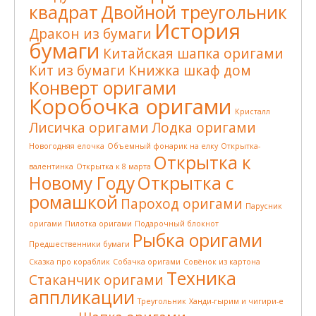
квадрат
Двойной треугольник
История
Дракон из бумаги
бумаги
Китайская шапка оригами
Кит из бумаги
Книжка шкаф дом
Конверт оригами
Коробочка оригами
Кристалл
Лисичка оригами
Лодка оригами
Новогодняя елочка
Объемный фонарик на елку
Открытка-
Открытка к
валентинка
Открытка к 8 марта
Новому Году
Открытка с
ромашкой
Пароход оригами
Парусник
оригами
Пилотка оригами
Подарочный блокнот
Рыбка оригами
Предшественники бумаги
Сказка про кораблик
Собачка оригами
Совёнок из картона
Техника
Стаканчик оригами
аппликации
Треугольник
Ханди-гырим и чигири-е