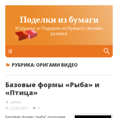
Поделки из бумаги
Игрушки и Подарки из бумаги своими
руками
Верхнее
РУБРИКА:
ОРИГАМИ ВИДЕО
Базовые формы «Рыба» и
«Птица»
admin
22.09.2011
0
Базовую форму “рыба” получаем,