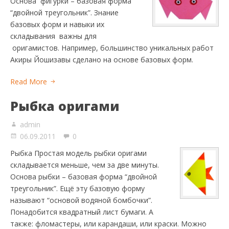
Основа фигурки – базовая форма
“двойной треугольник”. Знание
базовых форм и навыки их
складывания важны для
оригамистов. Например, большинство уникальных работ
Акиры Йошизавы сделано на основе базовых форм.
Read More
Рыбка оригами
admin
06.09.2011
0
Рыбка Простая модель рыбки оригами
складывается меньше, чем за две минуты.
Основа рыбки – базовая форма “двойной
треугольник”. Ещё эту базовую форму
называют “основой водяной бомбочки”.
Понадобится квадратный лист бумаги. А
также: фломастеры, или карандаши, или краски. Можно