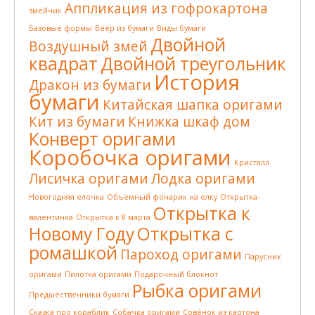
Аппликация из гофрокартона
змейчик
Базовые формы
Веер из бумаги
Виды бумаги
Двойной
Воздушный змей
квадрат
Двойной треугольник
История
Дракон из бумаги
бумаги
Китайская шапка оригами
Кит из бумаги
Книжка шкаф дом
Конверт оригами
Коробочка оригами
Кристалл
Лисичка оригами
Лодка оригами
Новогодняя елочка
Объемный фонарик на елку
Открытка-
Открытка к
валентинка
Открытка к 8 марта
Новому Году
Открытка с
ромашкой
Пароход оригами
Парусник
оригами
Пилотка оригами
Подарочный блокнот
Рыбка оригами
Предшественники бумаги
Сказка про кораблик
Собачка оригами
Совёнок из картона