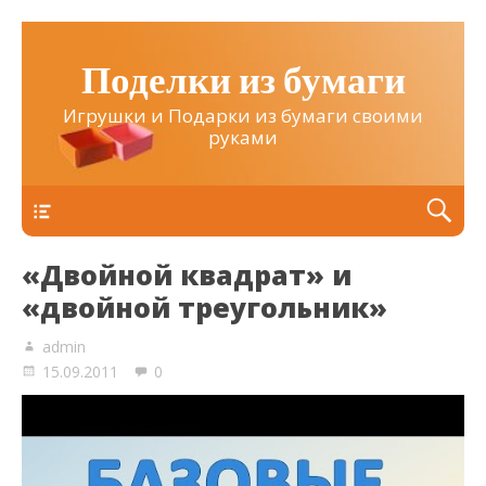
Поделки из бумаги
Игрушки и Подарки из бумаги своими
руками
Верхнее
«Двойной квадрат» и
«двойной треугольник»
admin
15.09.2011
0