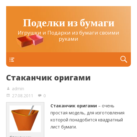
Поделки из бумаги
Игрушки и Подарки из бумаги своими
руками
Верхнее
Стаканчик оригами
admin
27.08.2011
0
Стаканчик оригами
– очень
простая модель, для изготовления
которой понадобится квадратный
лист бумаги.