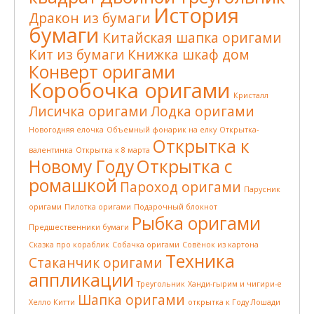
История
Дракон из бумаги
бумаги
Китайская шапка оригами
Кит из бумаги
Книжка шкаф дом
Конверт оригами
Коробочка оригами
Кристалл
Лисичка оригами
Лодка оригами
Новогодняя елочка
Объемный фонарик на елку
Открытка-
Открытка к
валентинка
Открытка к 8 марта
Новому Году
Открытка с
ромашкой
Пароход оригами
Парусник
оригами
Пилотка оригами
Подарочный блокнот
Рыбка оригами
Предшественники бумаги
Сказка про кораблик
Собачка оригами
Совёнок из картона
Техника
Стаканчик оригами
аппликации
Треугольник
Ханди-гырим и чигири-е
Шапка оригами
Хелло Китти
открытка к Году Лошади