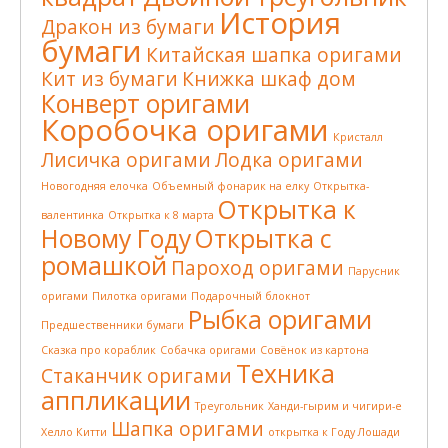
История
Дракон из бумаги
бумаги
Китайская шапка оригами
Кит из бумаги
Книжка шкаф дом
Конверт оригами
Коробочка оригами
Кристалл
Лисичка оригами
Лодка оригами
Новогодняя елочка
Объемный фонарик на елку
Открытка-
Открытка к
валентинка
Открытка к 8 марта
Новому Году
Открытка с
ромашкой
Пароход оригами
Парусник
оригами
Пилотка оригами
Подарочный блокнот
Рыбка оригами
Предшественники бумаги
Сказка про кораблик
Собачка оригами
Совёнок из картона
Техника
Стаканчик оригами
аппликации
Треугольник
Ханди-гырим и чигири-е
Шапка оригами
Хелло Китти
открытка к Году Лошади