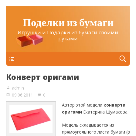
Поделки из бумаги
Игрушки и Подарки из бумаги своими
руками
Верхнее
Конверт оригами
admin
09.06.2011
0
Автор этой модели
конверта
оригами
Екатерина Шумакова.
Модель складывается из
прямоугольного листа бумаги (в