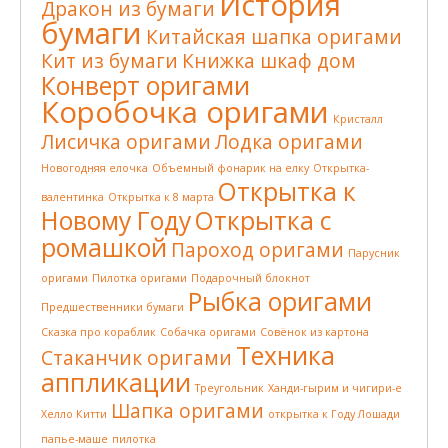
История
Дракон из бумаги
бумаги
Китайская шапка оригами
Кит из бумаги
Книжка шкаф дом
Конверт оригами
Коробочка оригами
Кристалл
Лисичка оригами
Лодка оригами
Новогодняя елочка
Объемный фонарик на елку
Открытка-
Открытка к
валентинка
Открытка к 8 марта
Новому Году
Открытка с
ромашкой
Пароход оригами
Парусник
оригами
Пилотка оригами
Подарочный блокнот
Рыбка оригами
Предшественники бумаги
Сказка про кораблик
Собачка оригами
Совёнок из картона
Техника
Стаканчик оригами
аппликации
Треугольник
Ханди-гырим и чигири-е
Шапка оригами
Хелло Китти
открытка к Году Лошади
папье-маше
пилотка