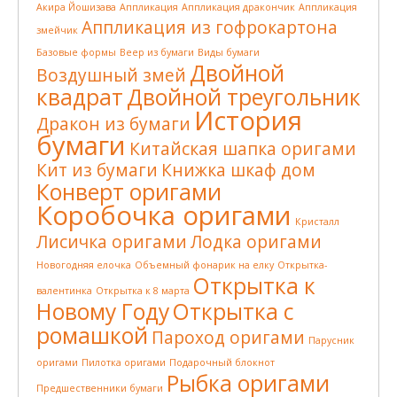
Акира Йошизава
Аппликация
Аппликация дракончик
Аппликация
Аппликация из гофрокартона
змейчик
Базовые формы
Веер из бумаги
Виды бумаги
Двойной
Воздушный змей
квадрат
Двойной треугольник
История
Дракон из бумаги
бумаги
Китайская шапка оригами
Кит из бумаги
Книжка шкаф дом
Конверт оригами
Коробочка оригами
Кристалл
Лисичка оригами
Лодка оригами
Новогодняя елочка
Объемный фонарик на елку
Открытка-
Открытка к
валентинка
Открытка к 8 марта
Новому Году
Открытка с
ромашкой
Пароход оригами
Парусник
оригами
Пилотка оригами
Подарочный блокнот
Рыбка оригами
Предшественники бумаги