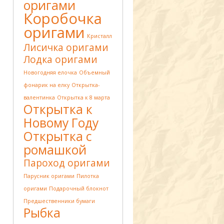
оригами
Коробочка
оригами
Кристалл
Лисичка оригами
Лодка оригами
Новогодняя елочка
Объемный
фонарик на елку
Открытка-
валентинка
Открытка к 8 марта
Открытка к
Новому Году
Открытка с
ромашкой
Пароход оригами
Парусник оригами
Пилотка
оригами
Подарочный блокнот
Предшественники бумаги
Рыбка