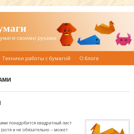
бумаги
бумаги своими руками
Техники работы с бумагой
О блоге
ГАМИ
и
гами понадобится квадратный лист
 (хотя и не обязательно – может