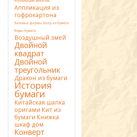
Аппликация змейчик
Аппликация из
гофрокартона
Базовые формы
Веер из бумаги
Виды бумаги
Воздушный змей
Двойной
квадрат
Двойной
треугольник
Дракон из бумаги
История
бумаги
Китайская шапка
оригами
Кит из
бумаги
Книжка
шкаф дом
Конверт